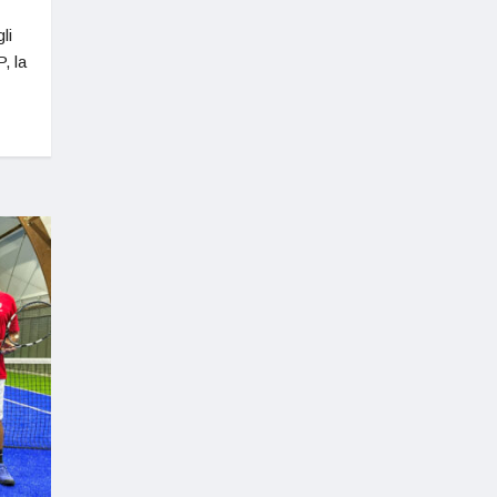
li
, la