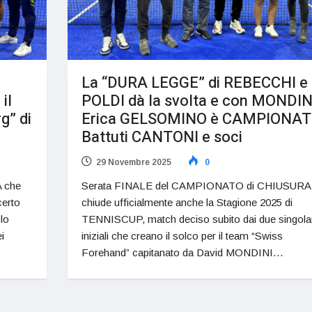
La “DURA LEGGE” di REBECCHI e
il
POLDI dà la svolta e con MONDIN
rg” di
Erica GELSOMINO è CAMPIONAT
Battuti CANTONI e soci
29 Novembre 2025
0
 che
Serata FINALE del CAMPIONATO di CHIUSURA
certo
chiude ufficialmente anche la Stagione 2025 di
olo
TENNISCUP, match deciso subito dai due singolar
i
iniziali che creano il solco per il team “Swiss
Forehand” capitanato da David MONDINI…