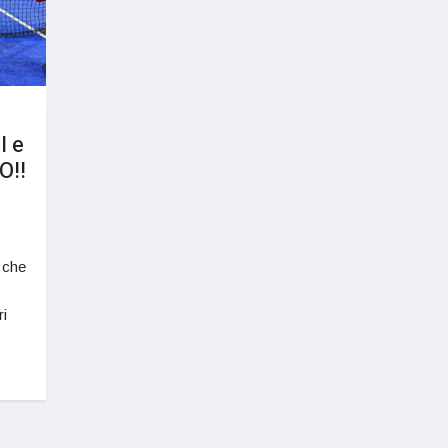
I e
O!!
 che
i