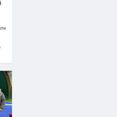
i
che
e