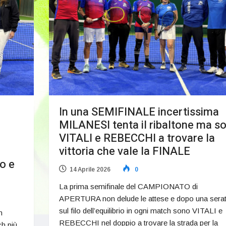
In una SEMIFINALE incertissima
MILANESI tenta il ribaltone ma s
VITALI e REBECCHI a trovare la
vittoria che vale la FINALE
o e
14 Aprile 2026
0
La prima semifinale del CAMPIONATO di
APERTURA non delude le attese e dopo una sera
sul filo dell’equilibrio in ogni match sono VITALI e
n
REBECCHI nel doppio a trovare la strada per la
ch più