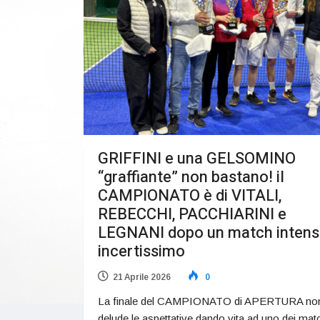
GRIFFINI e una GELSOMINO
“graffiante” non bastano! il
CAMPIONATO è di VITALI,
REBECCHI, PACCHIARINI e
LEGNANI dopo un match intens
incertissimo
21 Aprile 2026
0
La finale del CAMPIONATO di APERTURA no
delude le aspettative dando vita ad uno dei mat