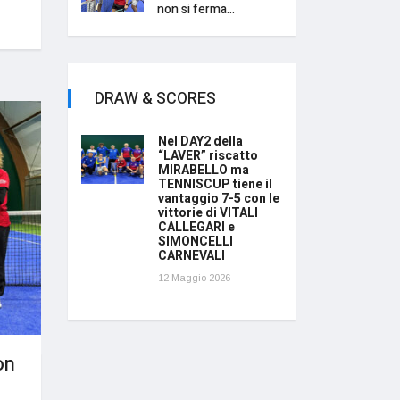
non si ferma...
DRAW & SCORES
Nel DAY2 della
“LAVER” riscatto
MIRABELLO ma
TENNISCUP tiene il
vantaggio 7-5 con le
vittorie di VITALI
CALLEGARI e
SIMONCELLI
CARNEVALI
12 Maggio 2026
on