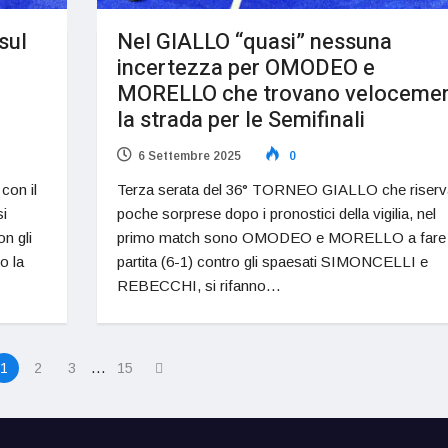
sul
Nel GIALLO “quasi” nessuna
incertezza per OMODEO e
MORELLO che trovano veloceme
la strada per le Semifinali
6 Settembre 2025
0
on il
Terza serata del 36° TORNEO GIALLO che riserv
i
poche sorprese dopo i pronostici della vigilia, nel
on gli
primo match sono OMODEO e MORELLO a fare 
o la
partita (6-1) contro gli spaesati SIMONCELLI e
REBECCHI, si rifanno…
…
1
2
3
15