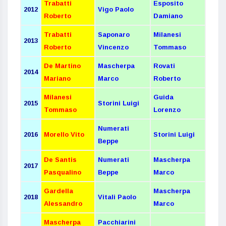
Trabatti
Esposito
2012
Vigo Paolo
Roberto
Damiano
Trabatti
Saponaro
Milanesi
2013
Roberto
Vincenzo
Tommaso
De Martino
Mascherpa
Rovati
2014
Mariano
Marco
Roberto
Milanesi
Guida
2015
Storini Luigi
Tommaso
Lorenzo
Numerati
2016
Morello Vito
Storini Luigi
Beppe
De Santis
Numerati
Mascherpa
2017
Pasqualino
Beppe
Marco
Gardella
Mascherpa
2018
Vitali Paolo
Alessandro
Marco
Mascherpa
Pacchiarini