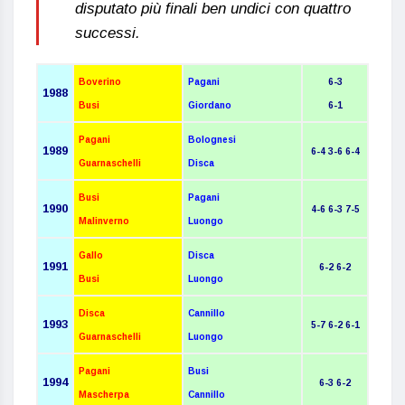
disputato più finali ben undici con quattro
successi.
Boverino
Pagani
6-3
1988
Busi
Giordano
6-1
Pagani
Bolognesi
1989
6-4 3-6 6-4
Guarnaschelli
Disca
Busi
Pagani
1990
4-6 6-3 7-5
Malinverno
Luongo
Gallo
Disca
1991
6-2 6-2
Busi
Luongo
Disca
Cannillo
1993
5-7 6-2 6-1
Guarnaschelli
Luongo
Pagani
Busi
1994
6-3 6-2
Mascherpa
Cannillo