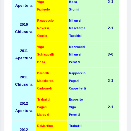
2-1
Vigo
Bosa
Apertura
Faniuolo
Storini
Rappoccio
Milanesi
2010
2-1
Roversi
Mascherpa
Chiusura
Contin
Tacchini
Vigo
Mazzocchi
2011
3-0
Schiappelli
Milanesi
Apertura
Bosa
Perotti
Bardelli
Rappoccio
2011
2-1
Mascherpa
Pagani
Chiusura
Carbonoli
Cappelletti
Trabatti
Esposito
2012
2-1
Pagani
Vigo
Apertura
Marozzi
Perotti
DeMartino
Trabatti
2012