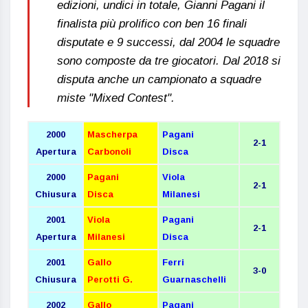
edizioni, undici in totale, Gianni Pagani il
finalista più prolifico con ben 16 finali
disputate e 9 successi, dal 2004 le squadre
sono composte da tre giocatori. Dal 2018 si
disputa anche un campionato a squadre
miste "Mixed Contest".
2000
Mascherpa
Pagani
2-1
Apertura
Carbonoli
Disca
2000
Pagani
Viola
2-1
Chiusura
Disca
Milanesi
2001
Viola
Pagani
2-1
Apertura
Milanesi
Disca
2001
Gallo
Ferri
3-0
Chiusura
Perotti G.
Guarnaschelli
2002
Gallo
Pagani