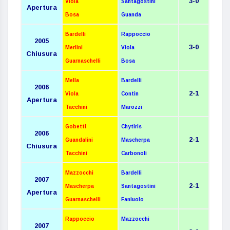
3-0
Viola
Santagostini
Apertura
Bosa
Guanda
Bardelli
Rappoccio
2005
3-0
Merlini
Viola
Chiusura
Guarnaschelli
Bosa
Mella
Bardelli
2006
2-1
Viola
Contin
Apertura
Tacchini
Marozzi
Gobetti
Chytiris
2006
2-1
Guandalini
Mascherpa
Chiusura
Tacchini
Carbonoli
Mazzocchi
Bardelli
2007
2-1
Mascherpa
Santagostini
Apertura
Guarnaschelli
Faniuolo
Rappoccio
Mazzocchi
2007