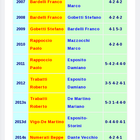
2007
Bardelli Franco
4-2 4-2
Marco
2008
Bardelli Franco
Gobetti Stefano
4-2 4-2
2009
Gobetti Stefano
Bardelli Franco
4-1 5-3
Rappoccio
Mazzocchi
2010
4-2 4-0
Paolo
Marco
Rappoccio
Esposito
2011
5-4 2-4 4-0
Paolo
Damiano
Trabatti
Esposito
2012
3-5 4-2 4-1
Roberto
Damiano
Trabatti
De Martino
2013s
5
-3 1-4 4-0
Roberto
Mariano
Esposito-
2013d
Vigo-De Martino
0-4 4-0 4-1
Storini
2014s
Numerati Beppe
Dante Vecchio
4-2 4-1