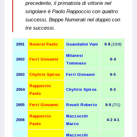
precedente, il primatista di vittorie nel
singolare è Paolo Rappoccio con quattro
successi, Beppe Numerati nel doppio con
tre successi.
2001
Roversi Paolo
Guandalini Vani
9-8
(10/8)
Milanesi
2002
Ferri Giovanni
9-4
Tommaso
2003
Chytiris Spiros
Ferri Giovanni
9-5
Rappoccio
2004
Chytiris Spiros
9-3
Paolo
2005
Ferri Giovanni
Rovati Roberto
9-8
(7/1)
Rappoccio
Mazzocchi
2006
4-2 4-1
Paolo
Marco
Mazzocchi