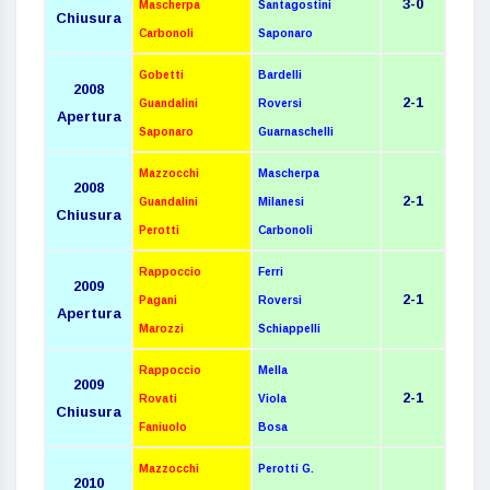
3-0
Mascherpa
Santagostini
Chiusura
Carbonoli
Saponaro
Gobetti
Bardelli
2008
2-1
Guandalini
Roversi
Apertura
Saponaro
Guarnaschelli
Mazzocchi
Mascherpa
2008
2-1
Guandalini
Milanesi
Chiusura
Perotti
Carbonoli
Rappoccio
Ferri
2009
2-1
Pagani
Roversi
Apertura
Marozzi
Schiappelli
Rappoccio
Mella
2009
2-1
Rovati
Viola
Chiusura
Faniuolo
Bosa
Mazzocchi
Perotti G.
2010