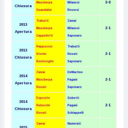
3-0
Mascherpa
Milanesi
Chiusura
Guandalini
Roversi
Trabatti
Zamai
2013
2-1
Mascherpa
Milanesi
Apertura
Cappelletti
Saponaro
Rappoccio
Trabatti
2013
2-1
Storini
Rovati
Chiusura
Bentivoglio
Saponaro
Zamai
DeMartino
2014
2-1
Mascherpa
Pagani
Apertura
Rovati
Saponaro
Esposito
Gobetti
2014
2-1
Rebecchi
Pagani
Chiusura
Rovati
Schiappelli
Zamai
Numerati
2015