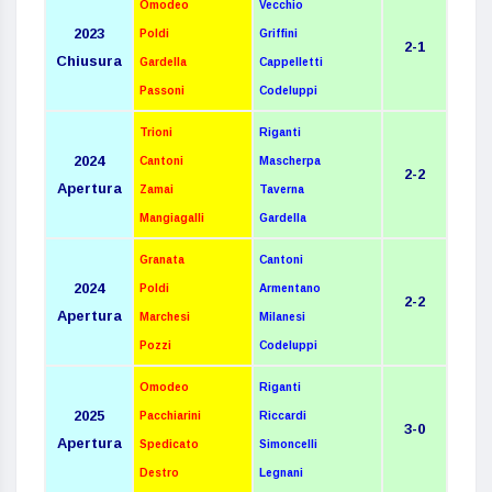
Omodeo
Vecchio
2023
Poldi
Griffini
2-1
Chiusura
Gardella
Cappelletti
Passoni
Codeluppi
Trioni
Riganti
2024
Cantoni
Mascherpa
2-2
Apertura
Zamai
Taverna
Mangiagalli
Gardella
Granata
Cantoni
2024
Poldi
Armentano
2-2
Apertura
Marchesi
Milanesi
Pozzi
Codeluppi
Omodeo
Riganti
2025
Pacchiarini
Riccardi
3-0
Apertura
Spedicato
Simoncelli
Destro
Legnani