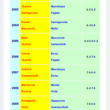
Chytiris
Mascherpa
2003
6-3 6-2
Santagostini
Pagani
Rovati
Santagostini
2004
6-2 6-0
Mazzocchi
Mella
Melli
Mazzocchi
2005
6-4 3-6 6-2
Chytiris
Garlaschelli
Contin
Bosa
2006
6-2 7-6
Chytiris
Pagani
Gobetti
Mascherpa
2007
7-6 6-4
Guarnaschelli
Bosa
Mazzocchi
Merlini
2008
6-2 7-6
Roversi
Viola
Schiappelli
Rappoccio
2009
7-6 6-3
Viola
Guarnaschelli