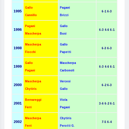
Gallo
Pagani
1995
6-1 6-3
Cannillo
Brizzi
Pagani
Gallo
1996
6-3 4-6 6-1
Mascherpa
Busi
Mascherpa
Gallo
1998
6-3 6-3
Fiocchi
Papetti
Gallo
Mascherpa
1999
6-3 4-6 6-1
Pagani
Carbonoli
Mascherpa
Vercesi
2000
6-2 6-3
Chytiris
Gallo
Bernareggi
Viola
2001
3-6 6-2 6-1
Ferri
Pagani
Mascherpa
Chytiris
2002
7-5 6-4
Ferri
Perotti G.