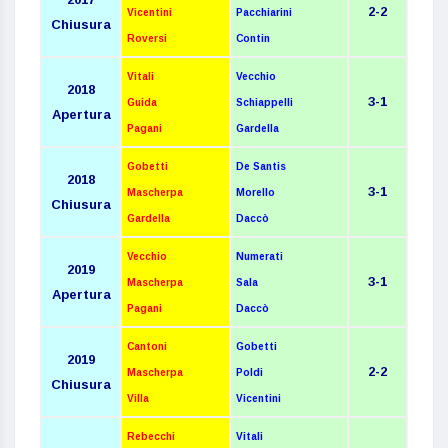
2-2
Vicentini
Pacchiarini
Chiusura
Roversi
Contin
Vitali
Vecchio
2018
3-1
Guida
Schiappelli
Apertura
Pagani
Gardella
Gobetti
De Santis
2018
3-1
Mascherpa
Morello
Chiusura
Gardella
Daccò
Vecchio
Numerati
2019
3-1
Mascherpa
Sala
Apertura
Pagani
Daccò
Cantoni
Gobetti
2019
2-2
Mascherpa
Poldi
Chiusura
Villa
Vicentini
Rebecchi
Vitali