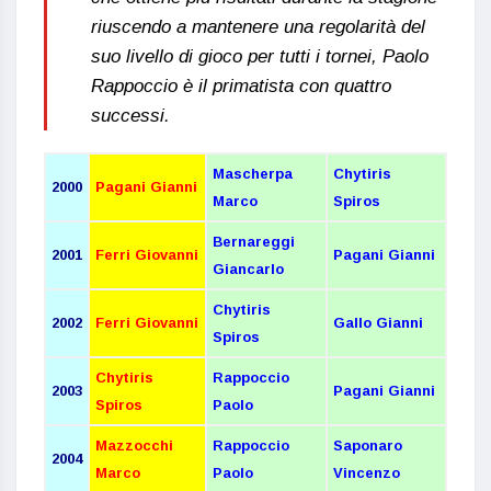
riuscendo a mantenere una regolarità del
suo livello di gioco per tutti i tornei, Paolo
Rappoccio è il primatista con quattro
successi.
Mascherpa
Chytiris
2000
Pagani Gianni
Marco
Spiros
Bernareggi
2001
Ferri Giovanni
Pagani Gianni
Giancarlo
Chytiris
2002
Ferri Giovanni
Gallo Gianni
Spiros
Chytiris
Rappoccio
2003
Pagani Gianni
Spiros
Paolo
Mazzocchi
Rappoccio
Saponaro
2004
Marco
Paolo
Vincenzo