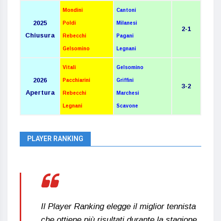
Mondini
Cantoni
2025
Poldi
Milanesi
2-1
Chiusura
Rebecchi
Pagani
Gelsomino
Legnani
Vitali
Gelsomino
2026
Pacchiarini
Griffini
3-2
Apertura
Rebecchi
Marchesi
Legnani
Scavone
PLAYER RANKING
Il Player Ranking elegge il miglior tennista
che ottiene più risultati durante la stagione