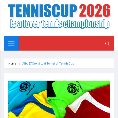
Home
Albo D’Oro di tutti Tornei di TennisCup