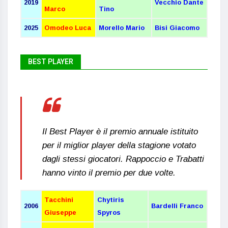
2019
Vecchio Dante
Marco
Tino
2025
Omodeo Luca
Morello Mario
Bisi Giacomo
BEST PLAYER
Il Best Player è il premio annuale istituito
per il miglior player della stagione votato
dagli stessi giocatori. Rappoccio e Trabatti
hanno vinto il premio per due volte.
Tacchini
Chytiris
2006
Bardelli Franco
Giuseppe
Spyros