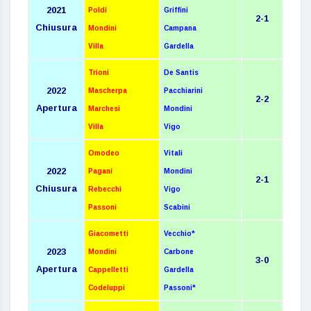
2021
Poldi
Griffini
2-1
Chiusura
Mondini
Campana
Villa
Gardella
Trioni
De Santis
2022
Mascherpa
Pacchiarini
2-2
Apertura
Marchesi
Mondini
Villa
Vigo
Omodeo
Vitali
2022
Pagani
Mondini
2-1
Chiusura
Rebecchi
Vigo
Passoni
Scabini
Giacometti
Vecchio*
2023
Mondini
Carbone
3-0
Apertura
Cappelletti
Gardella
Codeluppi
Passoni*