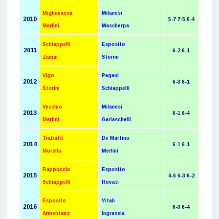
Migliavacca
Milanesi
20
10
5-7 7-5 6-4
Merlini
Mascherpa
Schiappelli
Esposito
20
11
6-2 6-1
Zamai
Storini
Vigo
Pagani
20
12
6-3 6-1
Storini
Schiappelli
Vecchio
Milanesi
20
13
6-1 6-4
Merlini
Garlaschelli
Trabatti
De Martino
2014
6-1 6-1
Morello
Merlini
Rappoccio
Esposito
201
5
4-6 6-3 6-2
Schiappelli
Rovati
Esposito
Vitali
2016
6-3 6-4
Armentano
Ingrassia