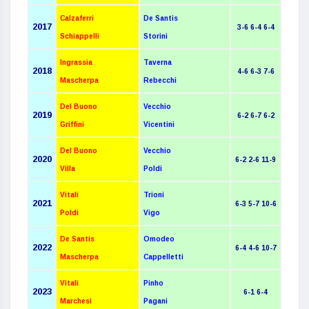
Calzaferri
De Santis
201
7
3-6 6-4 6-4
Schiappelli
Storini
Ingrassia
Taverna
201
8
4-6 6-3 7-6
Mascherpa
Rebecchi
Del Buono
Vecchio
201
9
6-2 6-7 6-2
Griffini
Vicentini
Del Buono
Vecchio
202
0
6-2 2-6 11-9
Villa
Poldi
Vitali
Trioni
202
1
6-3 5-7 10-6
Poldi
Vigo
De Santis
Omodeo
202
2
6-4 4-6 10-7
Mascherpa
Cappelletti
Vitali
Pinho
202
3
6-1 6-4
Marchesi
Pagani