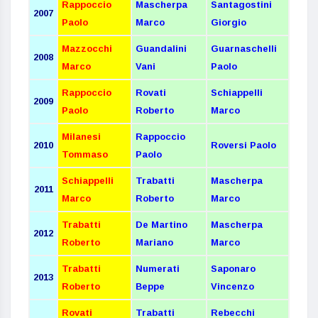
Rappoccio
Mascherpa
Santagostini
2007
Paolo
Marco
Giorgio
Mazzocchi
Guandalini
Guarnaschelli
2008
Marco
Vani
Paolo
Rappoccio
Rovati
Schiappelli
2009
Paolo
Roberto
Marco
Milanesi
Rappoccio
2010
Roversi Paolo
Tommaso
Paolo
Schiappelli
Trabatti
Mascherpa
2011
Marco
Roberto
Marco
Trabatti
De Martino
Mascherpa
2012
Roberto
Mariano
Marco
Trabatti
Numerati
Saponaro
2013
Roberto
Beppe
Vincenzo
Rovati
Trabatti
Rebecchi