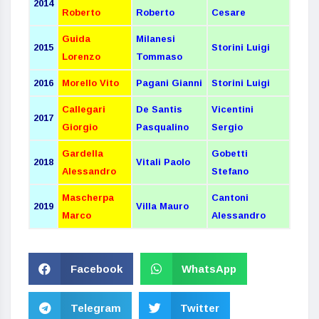
2014
Roberto
Roberto
Cesare
Guida
Milanesi
2015
Storini Luigi
Lorenzo
Tommaso
2016
Morello Vito
Pagani Gianni
Storini Luigi
Callegari
De Santis
Vicentini
2017
Giorgio
Pasqualino
Sergio
Gardella
Gobetti
2018
Vitali Paolo
Alessandro
Stefano
Mascherpa
Cantoni
2019
Villa Mauro
Marco
Alessandro
Facebook
WhatsApp
Telegram
Twitter