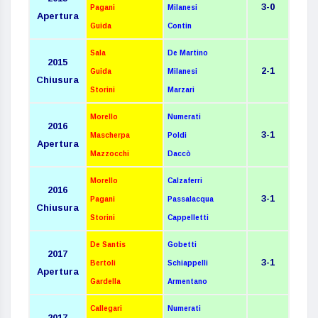
3-0
Pagani
Milanesi
Apertura
Guida
Contin
Sala
De Martino
2015
2-1
Guida
Milanesi
Chiusura
Storini
Marzari
Morello
Numerati
2016
3-1
Mascherpa
Poldi
Apertura
Mazzocchi
Daccò
Morello
Calzaferri
2016
3-1
Pagani
Passalacqua
Chiusura
Storini
Cappelletti
De Santis
Gobetti
2017
3-1
Bertoli
Schiappelli
Apertura
Gardella
Armentano
Callegari
Numerati
2017