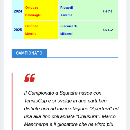
Omodeo
Riccardi
202
4
7-6 7-6
Baldiraghi
Taverna
Omodeo
Giacometti
202
5
7-5 6-2
Morello
Milanesi
CAMPIONATO
Il Campionato a Squadre nasce con
TennisCup e si svolge in due parti ben
distinte una ad inizio stagione "Apertura" ed
una alla fine dell'annata "Chiusura". Marco
Mascherpa è il giocatore che ha vinto più