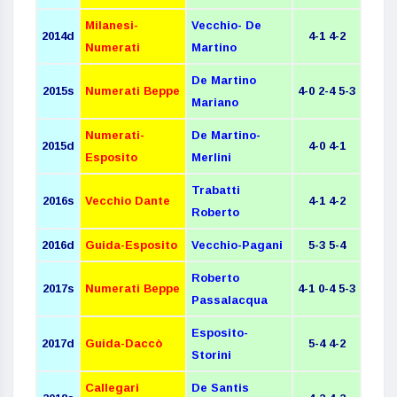
Milanesi-
Vecchio- De
2014d
4
-1 4-2
Numerati
Martino
De Martino
2015s
Numerati Beppe
4-0 2-4 5-3
Mariano
Numerati-
De Martino-
2015d
4
-0 4-1
Esposito
Merlini
Trabatti
2016s
Vecchio Dante
4-1 4-2
Roberto
2016d
Guida-Esposito
Vecchio-Pagani
5
-3 5-4
Roberto
2017s
Numerati Beppe
4-1 0-4 5-3
Passalacqua
Esposito-
2017d
Guida-Daccò
5
-4 4-2
Storini
Callegari
De Santis