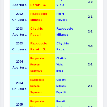
3-0
Apertura
Perotti G.
Viola
2002
Rappoccio
Ferri
2-1
Chiusura
Milanesi
Roversi
2003
Chytiris
Rappoccio
2-1
Apertura
Pagani
Milanesi
2003
Rappoccio
Chytiris
3-0
Chiusura
Perotti G.
Pagani
Rappoccio
Chytiris
2004
2-1
Rusconi
Viola
Apertura
Saponaro
Bosa
Rappoccio
Gobetti
2004
2-1
Rusconi
Milanesi
Chiusura
Saponaro
Papetti
Rappoccio
Rovati
2005