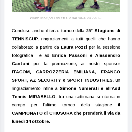
Vittoria finale per OMODEO e BALDIRAGHI 7-6 7-6
Concluso anche il terzo torneo della
25° Stagione di
TENNISCUP,
ringraziamenti a tutti quelli che hanno
collaborato a partire da
Laura Pozzi
per la sessione
fotografica e ad
Enrica Passoni e Alessandro
Cantoni
per la premiazione, ai nostri sponsor
ITACOM, CARROZZERIA EMILIANA, FRANCO
SPORT, AZ SECURITY e SPORT INDUSTRIES
, un
ringraziamento infine a
Simone Numerati e all’Asd
Tennis MIRABELLO
, tra una settimana si ritorna in
campo per l’ultimo torneo della stagione
il
CAMPIONATO di CHIUSURA che prenderà il via da
lunedì 14 ottobre.