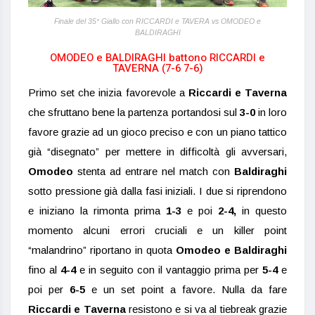
Finale del 35° Giallo con RICCARDI e TAVERA vs OMODEO e
BALDIRAGHI
OMODEO e BALDIRAGHI battono RICCARDI e
TAVERNA (7-6 7-6)
Primo set che inizia favorevole a
Riccardi e Taverna
che sfruttano bene la partenza portandosi sul
3-0
in loro
favore grazie ad un gioco preciso e con un piano tattico
già “disegnato” per mettere in difficoltà gli avversari,
Omodeo
stenta ad entrare nel match con
Baldiraghi
sotto pressione già dalla fasi iniziali. I due si riprendono
e iniziano la rimonta prima
1-3
e poi
2-4,
in questo
momento alcuni errori cruciali e un killer point
“malandrino” riportano in quota
Omodeo e Baldiraghi
fino al
4-4
e in seguito con il vantaggio prima per
5-4
e
poi per
6-5
e un set point a favore. Nulla da fare
Riccardi e Taverna
resistono e si va al tiebreak grazie